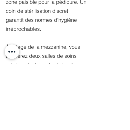
zone paisible pour la pédicure. Un
coin de stérilisation discret
garantit des normes d'hygiène
irréprochables.
À l'étage de la mezzanine, vous
trouverez deux salles de soins
privées, dont une équipée d'une
douche, des solutions de
rangement astucieuses, ainsi
qu'une kitchenette compacte pour
répondre aux besoins du
personnel.
Ce design vise à dépasser les